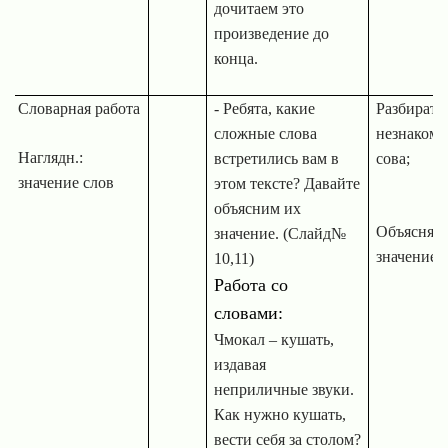
дочитаем это
произведение до
конца.
Словарная работа
- Ребята, какие
Разбирать
сложные слова
незнаком
Наглядн.:
встретились вам в
сова;
значение слов
этом тексте? Давайте
объясним их
Объяснять
значение. (Слайд№
значение с
10,11)
Работа со
словами:
Чмокал – кушать,
издавая
неприличные звуки.
Как нужно кушать,
вести себя за столом?