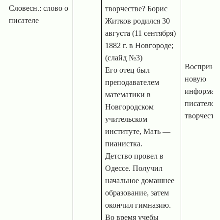
Словесн.: слово о
творчестве? Борис
писателе
Житков родился 30
августа (11 сентября)
1882 г
. в Новгороде;
(слайд №3)
Восприни
Его отец был
новую
преподавателем
информац
математики в
писателе и
Новгородском
творчестве
учительском
институте, Мать —
пианистка.
Детство провел в
Одессе. Получил
начальное домашнее
образование, затем
окончил гимназию.
Во время учебы